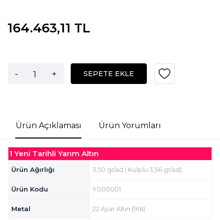
164.463,11 TL
-
+
SEPETE EKLE
Ürün Açıklaması
Ürün Yorumları
1 Yeni Tarihli Yarım Altın
Ürün Ağırlığı
3,50 gr/ad ( Kulplu:3,56 gr/ad)
Ürün Kodu
Y000001
Metal
22 Ayar Altın (916)