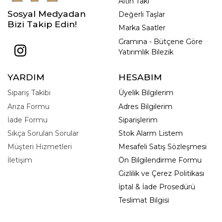
Altın Takı
Sosyal Medyadan
Değerli Taşlar
Bizi Takip Edin!
Marka Saatler
Gramına - Bütçene Göre
Yatırımlık Bilezik
YARDIM
HESABIM
Sipariş Takibi
Üyelik Bilgilerim
Arıza Formu
Adres Bilgilerim
İade Formu
Siparişlerim
Sıkça Sorulan Sorular
Stok Alarm Listem
Müşteri Hizmetleri
Mesafeli Satış Sözleşmesi
İletişim
Ön Bilgilendirme Formu
Gizlilik ve Çerez Politikası
İptal & İade Prosedürü
Teslimat Bilgisi