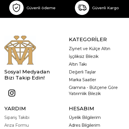
Güvenli ödeme
Güvenli Kargo
KATEGORİLER
Ziynet ve Külçe Altın
İşçiliksiz Bilezik
Altın Takı
Sosyal Medyadan
Değerli Taşlar
Bizi Takip Edin!
Marka Saatler
Gramına - Bütçene Göre
Yatırımlık Bilezik
YARDIM
HESABIM
Sipariş Takibi
Üyelik Bilgilerim
Arıza Formu
Adres Bilgilerim