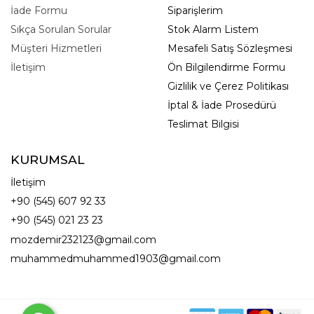
İade Formu
Siparişlerim
Sıkça Sorulan Sorular
Stok Alarm Listem
Müşteri Hizmetleri
Mesafeli Satış Sözleşmesi
İletişim
Ön Bilgilendirme Formu
Gizlilik ve Çerez Politikası
İptal & İade Prosedürü
Teslimat Bilgisi
KURUMSAL
İletişim
+90 (545) 607 92 33
+90 (545) 021 23 23
mozdemir232123@gmail.com
muhammedmuhammed1903@gmail.com