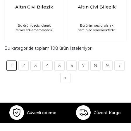
Altın Çivi Bilezik
Altın Çivi Bilezik
Bu ürün geçici olarak
Bu ürün geçici olarak
temin edilememektedir.
temin edilememektedir.
Bu kategoride toplam
108
ürün listeleniyor.
1
2
3
4
5
6
7
8
9
›
»
Güvenli ödeme
Güvenli Kargo