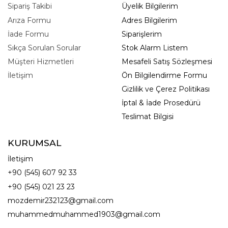
Sipariş Takibi
Üyelik Bilgilerim
Arıza Formu
Adres Bilgilerim
İade Formu
Siparişlerim
Sıkça Sorulan Sorular
Stok Alarm Listem
Müşteri Hizmetleri
Mesafeli Satış Sözleşmesi
İletişim
Ön Bilgilendirme Formu
Gizlilik ve Çerez Politikası
İptal & İade Prosedürü
Teslimat Bilgisi
KURUMSAL
İletişim
+90 (545) 607 92 33
+90 (545) 021 23 23
mozdemir232123@gmail.com
muhammedmuhammed1903@gmail.com