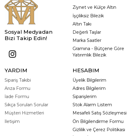
Ziynet ve Külçe Altın
İşçiliksiz Bilezik
Altın Takı
Sosyal Medyadan
Değerli Taşlar
Bizi Takip Edin!
Marka Saatler
Gramına - Bütçene Göre
Yatırımlık Bilezik
YARDIM
HESABIM
Sipariş Takibi
Üyelik Bilgilerim
Arıza Formu
Adres Bilgilerim
İade Formu
Siparişlerim
Sıkça Sorulan Sorular
Stok Alarm Listem
Müşteri Hizmetleri
Mesafeli Satış Sözleşmesi
İletişim
Ön Bilgilendirme Formu
Gizlilik ve Çerez Politikası