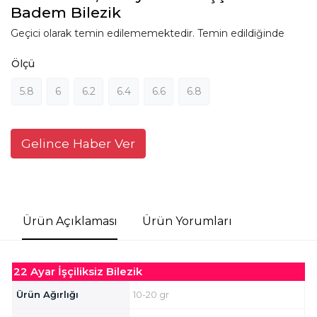
Badem Bilezik
Geçici olarak temin edilememektedir. Temin edildiğinde
Ölçü
5.8
6
6.2
6.4
6.6
6.8
Gelince Haber Ver
Ürün Açıklaması
Ürün Yorumları
22 Ayar İşçiliksiz B
ilezik
Ürün Ağırlığı
10-20 gr