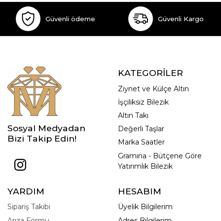
Güvenli ödeme
Güvenli Kargo
KATEGORİLER
Ziynet ve Külçe Altın
İşçiliksiz Bilezik
Altın Takı
Sosyal Medyadan
Değerli Taşlar
Bizi Takip Edin!
Marka Saatler
Gramına - Bütçene Göre
Yatırımlık Bilezik
YARDIM
HESABIM
Sipariş Takibi
Üyelik Bilgilerim
Arıza Formu
Adres Bilgilerim