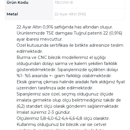
Ürün Kodu
TBG010-8
Metal
22 Ayar Altın (916)
22 Ayar Altın 0,916 saflığında has altından oluşur.
Ürünlerimizde TSE damgası Tuğrul patenti 22 (0,916)
ayar ibaresi mevcuttur.
Özel kutusunda sertifikası ile birlikte adresinize teslim
edilmektedir.
Burma ve CNC bilezik modellerimiz el işçiliği
olduğundan dolayı sarma ve kalem şekilleri farklılık
gösterebilmektedir. Siparişlerinizde işçilikten dolayı
%1- %5 arasında +- gram farklılığı olabilmektedir.
Eksik gramaj çıkması halinde aradaki fark aldığınız fiyat
üzerinden tarafınıza iade edilmektedir.
Siparişleriniz size özel, seçmiş olduğunuz ölçüde
imalata girmekte olup ölçü belirtmediğiniz takdir de
(6,2) standart ölçü olarak gönderim sağlanmaktadır.
İmalat süremiz 2-3 gündür.
Ölçülerimiz 5,8-6,0-6,2-6,4-6,6-6,8 ölçü olaraktır.
Kullanmış olduğunuz bir bilezik var ise cetvel