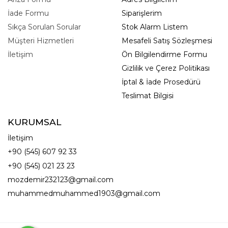
İade Formu
Siparişlerim
Sıkça Sorulan Sorular
Stok Alarm Listem
Müşteri Hizmetleri
Mesafeli Satış Sözleşmesi
İletişim
Ön Bilgilendirme Formu
Gizlilik ve Çerez Politikası
İptal & İade Prosedürü
Teslimat Bilgisi
KURUMSAL
İletişim
+90 (545) 607 92 33
+90 (545) 021 23 23
mozdemir232123@gmail.com
muhammedmuhammed1903@gmail.com