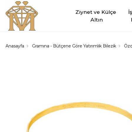
Ziynet ve Külçe 
İ
Altın
Anasayfa
Gramına - Bütçene Göre Yatırımlık Bilezik
Özd