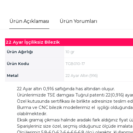
Ürün Açıklaması
Ürün Yorumları
22 Ayar İşçiliksiz Bilezik
Ürün Ağırlığı
10 gr
Ürün Kodu
TGB010-17
Metal
22 Ayar Altın (916)
22 Ayar altın 0,916 saflığında has altından oluşur.
Ürünlerimizde TSE damgası Tuğrul patenti 22(0,916) ayar
Özel kutusunda sertifikası ile birlikte adresinize teslim e
Burma ve CNC bilezik modellerimiz el işçiliği olduğundan do
olabilmektedir.
Eksik gramaj çıkması halinde aradaki fark aldığınız fiyat ü
Siparişleriniz size özel, seçmiş olduğunuz ölçüde imalat
Ölçülerimiz 5,8-6,0-6,2-6,4-6,6-6,8 ölçü olaraktır. Kullanmış