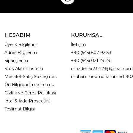
HESABIM
KURUMSAL
Üyelik Bilgilerim
İletişim
Adres Bilgilerim
+90 (545) 607 92 33
Siparişlerim
+90 (545) 021 23 23
Stok Alarm Listem
mozdemir232123@gmail.com
Mesafeli Satış Sözleşmesi
muhammedmuhammed1903
Ön Bilgilendirme Formu
Gizlilik ve Çerez Politikası
İptal & İade Prosedürü
Teslimat Bilgisi