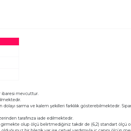
 ibaresi mevcuttur.
dilmektedir.
layı sarma ve kalem şekilleri farklılık gösterebilmektedir. Siparişl
zerinden tarafınıza iade edilmektedir.
a girmekte olup ölçü belirtmediğiniz takdir de (6,2) standart ölç
 olduğunuz bir bilezik var ise cetvel yardımıyla iç çapını ölçüp mesaj