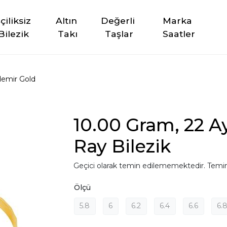
şçiliksiz 
Altın 
Değerli 
Marka 
Bilezik
Takı
Taşlar
Saatler
emir Gold
10.00 Gram, 22 Aya
Ray Bilezik
Geçici olarak temin edilememektedir. Temin
Ölçü
5.8
6
6.2
6.4
6.6
6.