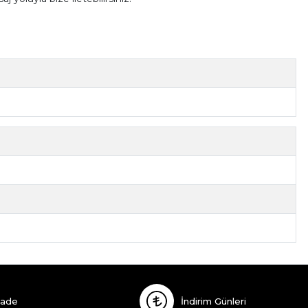
İade
İndirim Günleri