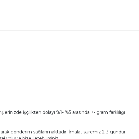
erinizde işçilikten dolayı %1- %5 arasında +- gram farklılığı
ü olarak gönderim sağlanmaktadır. İmalat süremiz 2-3 gündür.
 yoluyla bize iletebilirsiniz.