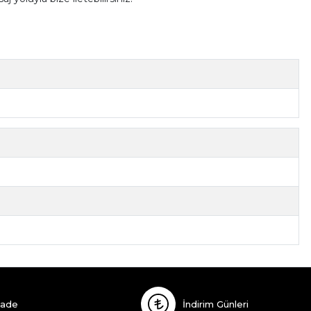
İade
İndirim Günleri