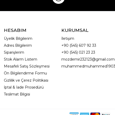
HESABIM
KURUMSAL
Üyelik Bilgilerim
İletişim
Adres Bilgilerim
+90 (545) 607 92 33
Siparişlerim
+90 (545) 021 23 23
Stok Alarm Listem
mozdemir232123@gmail.com
Mesafeli Satış Sözleşmesi
muhammedmuhammed1903
Ön Bilgilendirme Formu
Gizlilik ve Çerez Politikası
İptal & İade Prosedürü
Teslimat Bilgisi