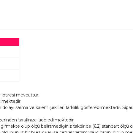
 ibaresi mevcuttur.
dilmektedir.
layı sarma ve kalem şekilleri farklılık gösterebilmektedir. Siparişl
zerinden tarafınıza iade edilmektedir.
a girmekte olup ölçü belirtmediğiniz takdir de (6,2) standart ölç
 olduğunuz bir bilezik var ise cetvel yardımıyla iç çapını ölçüp mesaj