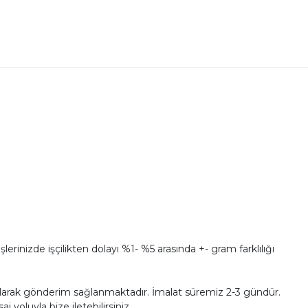
erinizde işçilikten dolayı %1- %5 arasında +- gram farklılığı
ü olarak gönderim sağlanmaktadır. İmalat süremiz 2-3 gündür.
 yoluyla bize iletebilirsiniz.