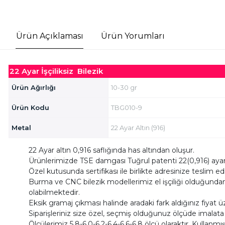
Ürün Açıklaması
Ürün Yorumları
22 Ayar İşçiliksiz Bilezik
Ürün Ağırlığı
10-30 gr
Ürün Kodu
TBG010-9
Metal
22 Ayar Altın (916)
22 Ayar altın 0,916 saflığında has altından oluşur.
Ürünlerimizde TSE damgası Tuğrul patenti 22(0,916) ayar
Özel kutusunda sertifikası ile birlikte adresinize teslim e
Burma ve CNC bilezik modellerimiz el işçiliği olduğundan do
olabilmektedir.
Eksik gramaj çıkması halinde aradaki fark aldığınız fiyat ü
Siparişleriniz size özel, seçmiş olduğunuz ölçüde imalat
Ölçülerimiz 5,8-6,0-6,2-6,4-6,6-6,8 ölçü olaraktır. Kullanmış