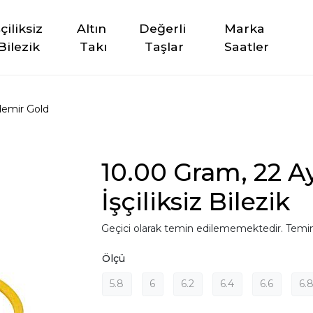
şçiliksiz 
Altın 
Değerli 
Marka 
Bilezik
Takı
Taşlar
Saatler
emir Gold
10.00 Gram, 22 A
İşçiliksiz Bilezik
Geçici olarak temin edilememektedir. Temin
Ölçü
5.8
6
6.2
6.4
6.6
6.