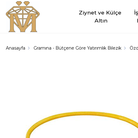
Ziynet ve Külçe 
İ
Altın
Anasayfa
Gramına - Bütçene Göre Yatırımlık Bilezik
Özd