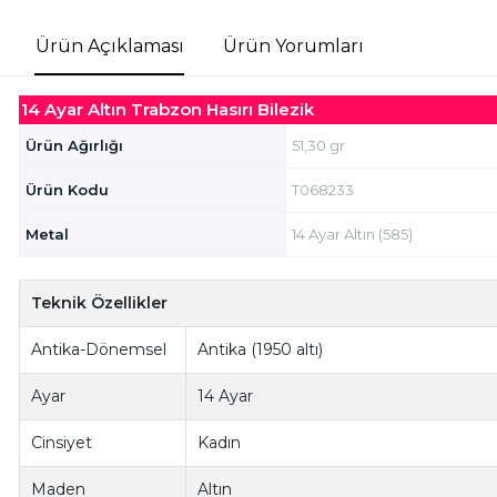
Ürün Açıklaması
Ürün Yorumları
14 Ayar Altın Trabzon Hasırı Bilezik
Ürün Ağırlığı
51,30 gr
Ürün Kodu
T068233
Metal
14 Ayar Altın (585)
Teknik Özellikler
Antika-Dönemsel
Antika (1950 altı)
Ayar
14 Ayar
Cinsiyet
Kadın
Maden
Altın