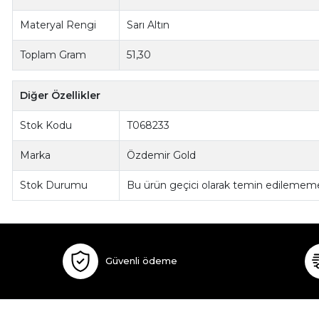
Materyal Rengi
Sarı Altın
Toplam Gram
51,30
Diğer Özellikler
Stok Kodu
T068233
Marka
Özdemir Gold
Stok Durumu
Bu ürün geçici olarak temin edilememe
Güvenli ödeme