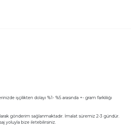
nizde işçilikten dolayı %1- %5 arasında +- gram farklılığı
ü olarak gönderim sağlanmaktadır. İmalat süremiz 2-3 gündür.
 yoluyla bize iletebilirsiniz.