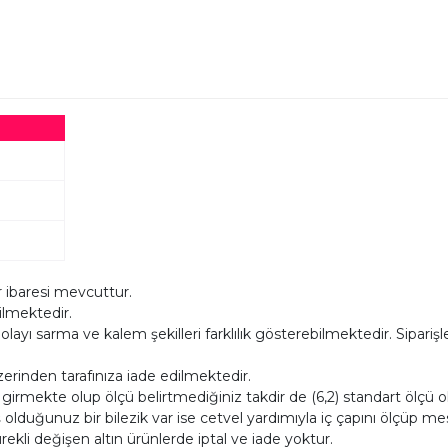
 ibaresi mevcuttur.
dilmektedir.
ı sarma ve kalem şekilleri farklılık gösterebilmektedir. Siparişleri
zerinden tarafınıza iade edilmektedir.
a girmekte olup ölçü belirtmediğiniz takdir de (6,2) standart ölç
 olduğunuz bir bilezik var ise cetvel yardımıyla iç çapını ölçüp mesaj
ürekli değişen altın ürünlerde iptal ve iade yoktur.