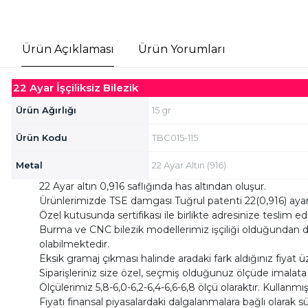
Ürün Açıklaması
Ürün Yorumları
22 Ayar İşçiliksiz Bilezik
Ürün Ağırlığı
15 gr
Ürün Kodu
TBC015-115
Metal
22 Ayar Altın (916)
22 Ayar altın 0,916 saflığında has altından oluşur.
Ürünlerimizde TSE damgası Tuğrul patenti 22(0,916) ayar
Özel kutusunda sertifikası ile birlikte adresinize teslim e
Burma ve CNC bilezik modellerimiz işçiliği olduğundan dolay
olabilmektedir.
Eksik gramaj çıkması halinde aradaki fark aldığınız fiyat ü
Siparişleriniz size özel, seçmiş olduğunuz ölçüde imalat
Ölçülerimiz 5,8-6,0-6,2-6,4-6,6-6,8 ölçü olaraktır. Kullanmış
Fiyatı finansal piyasalardaki dalgalanmalara bağlı olarak s