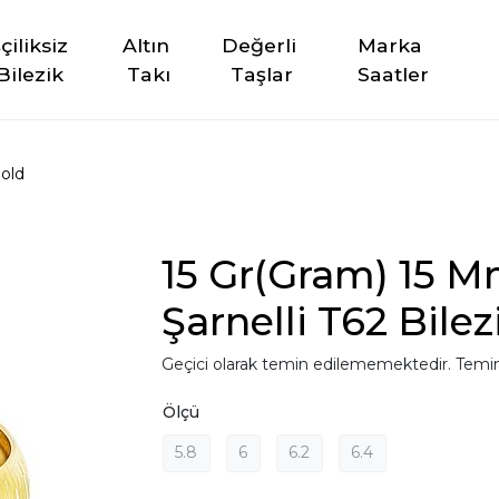
şçiliksiz 
Altın 
Değerli 
Marka 
Bilezik
Takı
Taşlar
Saatler
old
15 Gr(Gram) 15 Mm
Şarnelli T62 Bilez
Geçici olarak temin edilememektedir. Temin
Ölçü
5.8
6
6.2
6.4