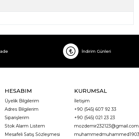
İade
İndirim Günleri
HESABIM
KURUMSAL
Üyelik Bilgilerim
İletişim
Adres Bilgilerim
+90 (545) 607 92 33
Siparişlerim
+90 (545) 021 23 23
Stok Alarm Listem
mozdemir232123@gmail.com
Mesafeli Satış Sözleşmesi
muhammedmuhammed1903