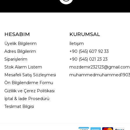
HESABIM
KURUMSAL
Üyelik Bilgilerim
İletişim
Adres Bilgilerim
+90 (545) 607 92 33
Siparişlerim
+90 (545) 021 23 23
Stok Alarm Listem
mozdemir232123@gmail.com
Mesafeli Satış Sözleşmesi
muhammedmuhammed1903
Ön Bilgilendirme Formu
Gizlilik ve Çerez Politikası
İptal & İade Prosedürü
Teslimat Bilgisi