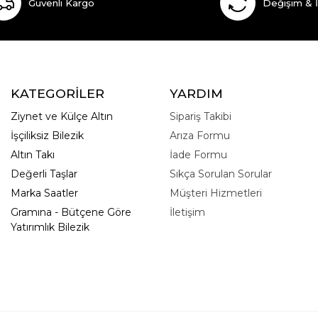
Güvenli Kargo
Değişim & 
KATEGORİLER
YARDIM
Ziynet ve Külçe Altın
Sipariş Takibi
İşçiliksiz Bilezik
Arıza Formu
Altın Takı
İade Formu
Değerli Taşlar
Sıkça Sorulan Sorular
Marka Saatler
Müşteri Hizmetleri
Gramına - Bütçene Göre
İletişim
Yatırımlık Bilezik