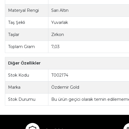
Materyal Rengi
Sarı Altın
Taş Şekli
Yuvarlak
Taşlar
Zirkon
Toplam Gram
7,03
Diğer Özellikler
Stok Kodu
T002174
Marka
Özdemir Gold
Stok Durumu
Bu ürün geçici olarak temin edilememe