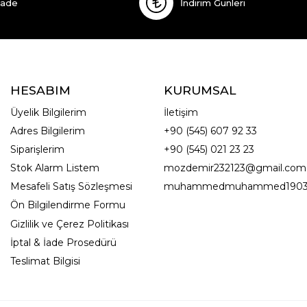
İade
İndirim Günleri
HESABIM
KURUMSAL
Üyelik Bilgilerim
İletişim
Adres Bilgilerim
+90 (545) 607 92 33
Siparişlerim
+90 (545) 021 23 23
Stok Alarm Listem
mozdemir232123@gmail.com
Mesafeli Satış Sözleşmesi
muhammedmuhammed1903
Ön Bilgilendirme Formu
Gizlilik ve Çerez Politikası
İptal & İade Prosedürü
Teslimat Bilgisi