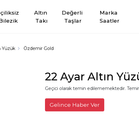
şçiliksiz 
Altın 
Değerli 
Marka 
Bilezik
Takı
Taşlar
Saatler
n Yüzük
Özdemir Gold
22 Ayar Altın Yüz
Geçici olarak temin edilememektedir. Temin
Gelince Haber Ver