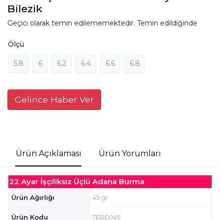
Bilezik
Geçici olarak temin edilememektedir. Temin edildiğinde
Ölçü
5.8
6
6.2
6.4
6.6
6.8
Gelince Haber Ver
Ürün Açıklaması
Ürün Yorumları
22 Ayar İşçiliksiz Üçlü Adana Burma
Ürün Ağırlığı
45 gr
Ürün Kodu
TEBE045