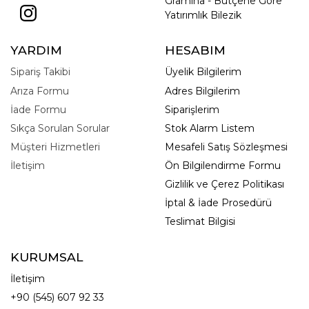
Gramına - Bütçene Göre
Yatırımlık Bilezik
YARDIM
HESABIM
Sipariş Takibi
Üyelik Bilgilerim
Arıza Formu
Adres Bilgilerim
İade Formu
Siparişlerim
Sıkça Sorulan Sorular
Stok Alarm Listem
Müşteri Hizmetleri
Mesafeli Satış Sözleşmesi
İletişim
Ön Bilgilendirme Formu
Gizlilik ve Çerez Politikası
İptal & İade Prosedürü
Teslimat Bilgisi
KURUMSAL
İletişim
+90 (545) 607 92 33