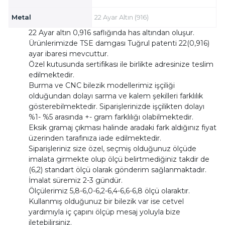
Metal
22 Ayar Altın (916)
22 Ayar altın 0,916 saflığında has altından oluşur.
Ürünlerimizde TSE damgası Tuğrul patenti 22(0,916)
ayar ibaresi mevcuttur.
Özel kutusunda sertifikası ile birlikte adresinize teslim
edilmektedir.
Burma ve CNC bilezik modellerimiz işçiliği
olduğundan dolayı sarma ve kalem şekilleri farklılık
gösterebilmektedir. Siparişlerinizde işçilikten dolayı
%1- %5 arasında +- gram farklılığı olabilmektedir.
Eksik gramaj çıkması halinde aradaki fark aldığınız fiyat
üzerinden tarafınıza iade edilmektedir.
Siparişleriniz size özel, seçmiş olduğunuz ölçüde
imalata girmekte olup ölçü belirtmediğiniz takdir de
(6,2) standart ölçü olarak gönderim sağlanmaktadır.
İmalat süremiz 2-3 gündür.
Ölçülerimiz 5,8-6,0-6,2-6,4-6,6-6,8 ölçü olaraktır.
Kullanmış olduğunuz bir bilezik var ise cetvel
yardımıyla iç çapını ölçüp mesaj yoluyla bize
iletebilirsiniz.