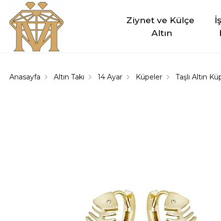
Ziynet ve Külçe 
İ
Altın
Anasayfa
Altın Takı
14 Ayar
Küpeler
Taşlı Altın K