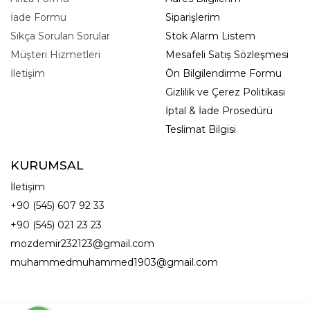
İade Formu
Siparişlerim
Sıkça Sorulan Sorular
Stok Alarm Listem
Müşteri Hizmetleri
Mesafeli Satış Sözleşmesi
İletişim
Ön Bilgilendirme Formu
Gizlilik ve Çerez Politikası
İptal & İade Prosedürü
Teslimat Bilgisi
KURUMSAL
İletişim
+90 (545) 607 92 33
+90 (545) 021 23 23
mozdemir232123@gmail.com
muhammedmuhammed1903@gmail.com