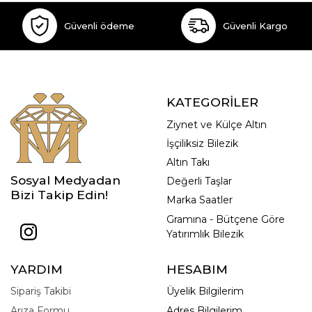
Güvenli ödeme
Güvenli Kargo
KATEGORİLER
Ziynet ve Külçe Altın
İşçiliksiz Bilezik
Altın Takı
Sosyal Medyadan
Değerli Taşlar
Bizi Takip Edin!
Marka Saatler
Gramına - Bütçene Göre
Yatırımlık Bilezik
YARDIM
HESABIM
Sipariş Takibi
Üyelik Bilgilerim
Arıza Formu
Adres Bilgilerim