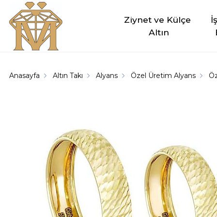
Ziynet ve Külçe 
İ
Altın
Anasayfa
Altın Takı
Alyans
Özel Üretim Alyans
Öz