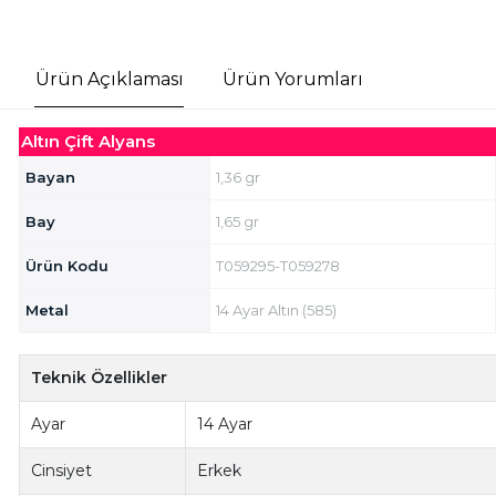
Ürün Açıklaması
Ürün Yorumları
Altın Çift Alyans
Bayan
1,36 gr
Bay
1,65 gr
Ürün Kodu
T059295-T059278
Metal
14 Ayar Altın (585)
Teknik Özellikler
Ayar
14 Ayar
Cinsiyet
Erkek