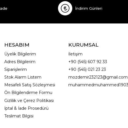
İade
İndirim Günleri
HESABIM
KURUMSAL
Üyelik Bilgilerim
İletişim
Adres Bilgilerim
+90 (545) 607 92 33
Siparişlerim
+90 (545) 021 23 23
Stok Alarm Listem
mozdemir232123@gmail.com
Mesafeli Satış Sözleşmesi
muhammedmuhammed1903
Ön Bilgilendirme Formu
Gizlilik ve Çerez Politikası
İptal & İade Prosedürü
Teslimat Bilgisi