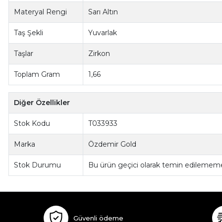
Materyal Rengi
Sarı Altın
Taş Şekli
Yuvarlak
Taşlar
Zirkon
Toplam Gram
1,66
Diğer Özellikler
Stok Kodu
T033933
Marka
Özdemir Gold
Stok Durumu
Bu ürün geçici olarak temin edilememe
Güvenli ödeme