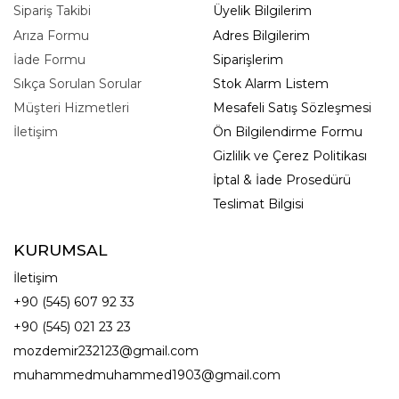
Sipariş Takibi
Üyelik Bilgilerim
Arıza Formu
Adres Bilgilerim
İade Formu
Siparişlerim
Sıkça Sorulan Sorular
Stok Alarm Listem
Müşteri Hizmetleri
Mesafeli Satış Sözleşmesi
İletişim
Ön Bilgilendirme Formu
Gizlilik ve Çerez Politikası
İptal & İade Prosedürü
Teslimat Bilgisi
KURUMSAL
İletişim
+90 (545) 607 92 33
+90 (545) 021 23 23
mozdemir232123@gmail.com
muhammedmuhammed1903@gmail.com