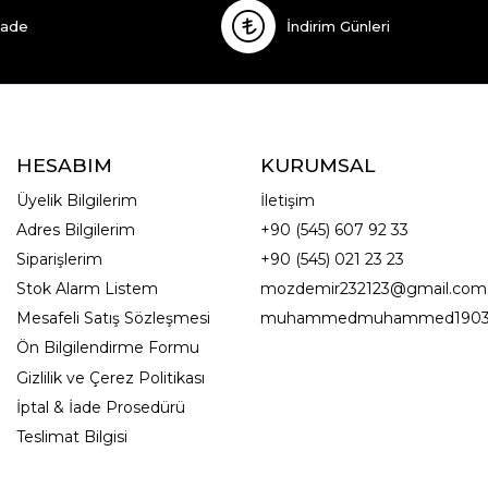
İade
İndirim Günleri
HESABIM
KURUMSAL
Üyelik Bilgilerim
İletişim
Adres Bilgilerim
+90 (545) 607 92 33
Siparişlerim
+90 (545) 021 23 23
Stok Alarm Listem
mozdemir232123@gmail.com
Mesafeli Satış Sözleşmesi
muhammedmuhammed1903
Ön Bilgilendirme Formu
Gizlilik ve Çerez Politikası
İptal & İade Prosedürü
Teslimat Bilgisi