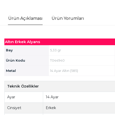
Ürün Açıklaması
Ürün Yorumları
Altın Erkek Alyans
Bay
5,33 gr
Ürün Kodu
T044940
Metal
14 Ayar Altın (585)
Teknik Özellikler
Ayar
14 Ayar
Cinsiyet
Erkek