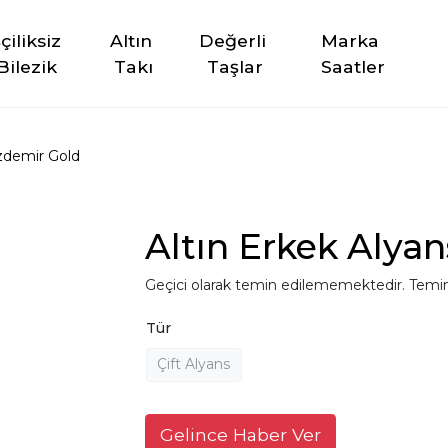
şçiliksiz 
Altın 
Değerli 
Marka 
Bilezik
Takı
Taşlar
Saatler
demir Gold
Altın Erkek Alyan
Geçici olarak temin edilememektedir. Temin
Tür
Çift Alyans
Gelince Haber Ver