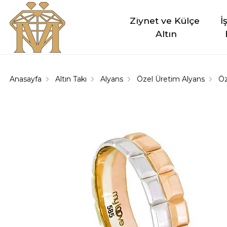
Ziynet ve Külçe 
İ
Altın
Anasayfa
Altın Takı
Alyans
Özel Üretim Alyans
Öz