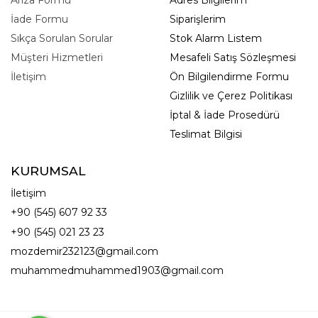
İade Formu
Siparişlerim
Sıkça Sorulan Sorular
Stok Alarm Listem
Müşteri Hizmetleri
Mesafeli Satış Sözleşmesi
İletişim
Ön Bilgilendirme Formu
Gizlilik ve Çerez Politikası
İptal & İade Prosedürü
Teslimat Bilgisi
KURUMSAL
İletişim
+90 (545) 607 92 33
+90 (545) 021 23 23
mozdemir232123@gmail.com
muhammedmuhammed1903@gmail.com