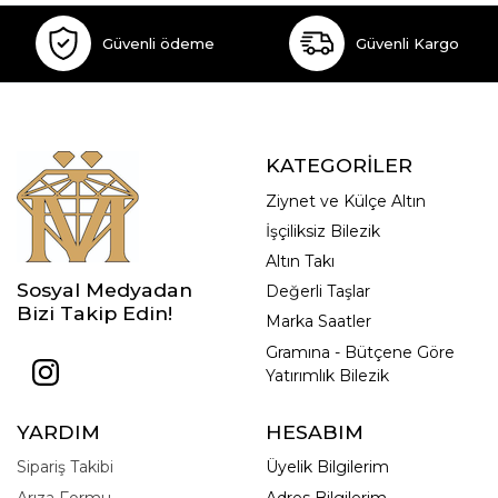
Güvenli ödeme
Güvenli Kargo
KATEGORİLER
Ziynet ve Külçe Altın
İşçiliksiz Bilezik
Altın Takı
Sosyal Medyadan
Değerli Taşlar
Bizi Takip Edin!
Marka Saatler
Gramına - Bütçene Göre
Yatırımlık Bilezik
YARDIM
HESABIM
Sipariş Takibi
Üyelik Bilgilerim
Arıza Formu
Adres Bilgilerim