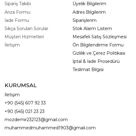
Sipariş Takibi
Üyelik Bilgilerim
Arıza Formu
Adres Bilgilerim
İade Formu
Siparişlerim
Sıkça Sorulan Sorular
Stok Alarm Listem
Müşteri Hizmetleri
Mesafeli Satış Sözleşmesi
İletişim
Ön Bilgilendirme Formu
Gizlilik ve Çerez Politikası
İptal & İade Prosedürü
Teslimat Bilgisi
KURUMSAL
İletişim
+90 (545) 607 92 33
+90 (545) 021 23 23
mozdemir232123@gmail.com
muhammedmuhammed1903@gmail.com