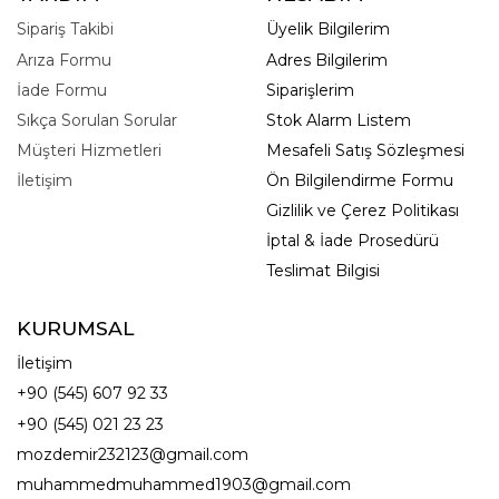
Sipariş Takibi
Üyelik Bilgilerim
Arıza Formu
Adres Bilgilerim
İade Formu
Siparişlerim
Sıkça Sorulan Sorular
Stok Alarm Listem
Müşteri Hizmetleri
Mesafeli Satış Sözleşmesi
İletişim
Ön Bilgilendirme Formu
Gizlilik ve Çerez Politikası
İptal & İade Prosedürü
Teslimat Bilgisi
KURUMSAL
İletişim
+90 (545) 607 92 33
+90 (545) 021 23 23
mozdemir232123@gmail.com
muhammedmuhammed1903@gmail.com