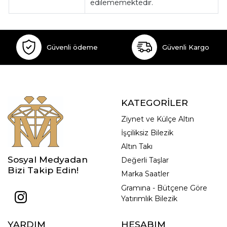
edilememektedir.
Güvenli ödeme
Güvenli Kargo
KATEGORİLER
Ziynet ve Külçe Altın
İşçiliksiz Bilezik
Altın Takı
Sosyal Medyadan
Değerli Taşlar
Bizi Takip Edin!
Marka Saatler
Gramına - Bütçene Göre
Yatırımlık Bilezik
YARDIM
HESABIM