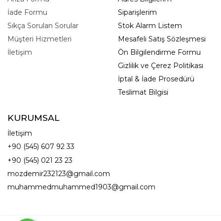
İade Formu
Siparişlerim
Sıkça Sorulan Sorular
Stok Alarm Listem
Müşteri Hizmetleri
Mesafeli Satış Sözleşmesi
İletişim
Ön Bilgilendirme Formu
Gizlilik ve Çerez Politikası
İptal & İade Prosedürü
Teslimat Bilgisi
KURUMSAL
İletişim
+90 (545) 607 92 33
+90 (545) 021 23 23
mozdemir232123@gmail.com
muhammedmuhammed1903@gmail.com