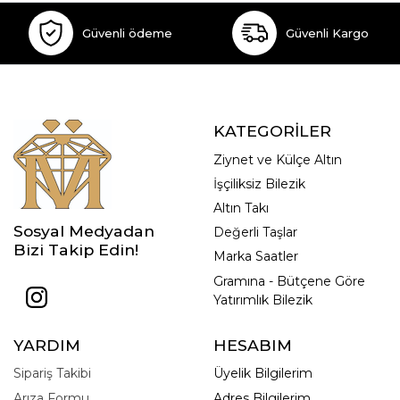
Güvenli ödeme
Güvenli Kargo
KATEGORİLER
Ziynet ve Külçe Altın
İşçiliksiz Bilezik
Altın Takı
Sosyal Medyadan
Değerli Taşlar
Bizi Takip Edin!
Marka Saatler
Gramına - Bütçene Göre
Yatırımlık Bilezik
YARDIM
HESABIM
Sipariş Takibi
Üyelik Bilgilerim
Arıza Formu
Adres Bilgilerim