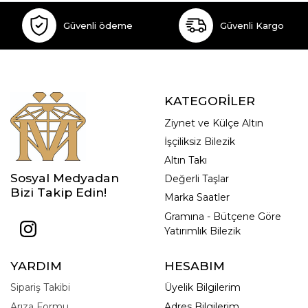
Güvenli ödeme
Güvenli Kargo
KATEGORİLER
Ziynet ve Külçe Altın
İşçiliksiz Bilezik
Altın Takı
Sosyal Medyadan
Değerli Taşlar
Bizi Takip Edin!
Marka Saatler
Gramına - Bütçene Göre
Yatırımlık Bilezik
YARDIM
HESABIM
Sipariş Takibi
Üyelik Bilgilerim
Arıza Formu
Adres Bilgilerim