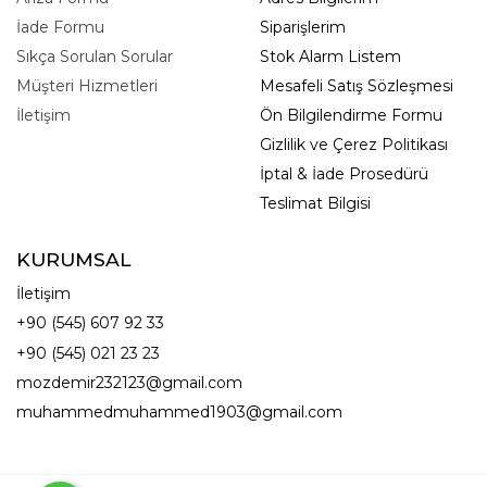
İade Formu
Siparişlerim
Sıkça Sorulan Sorular
Stok Alarm Listem
Müşteri Hizmetleri
Mesafeli Satış Sözleşmesi
İletişim
Ön Bilgilendirme Formu
Gizlilik ve Çerez Politikası
İptal & İade Prosedürü
Teslimat Bilgisi
KURUMSAL
İletişim
+90 (545) 607 92 33
+90 (545) 021 23 23
mozdemir232123@gmail.com
muhammedmuhammed1903@gmail.com