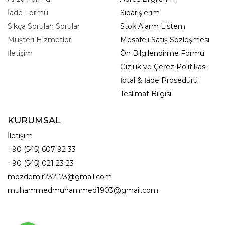
İade Formu
Siparişlerim
Sıkça Sorulan Sorular
Stok Alarm Listem
Müşteri Hizmetleri
Mesafeli Satış Sözleşmesi
İletişim
Ön Bilgilendirme Formu
Gizlilik ve Çerez Politikası
İptal & İade Prosedürü
Teslimat Bilgisi
KURUMSAL
İletişim
+90 (545) 607 92 33
+90 (545) 021 23 23
mozdemir232123@gmail.com
muhammedmuhammed1903@gmail.com