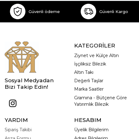
Güvenli ödeme
Güvenli Kargo
KATEGORİLER
Ziynet ve Külçe Altın
İşçiliksiz Bilezik
Altın Takı
Sosyal Medyadan
Değerli Taşlar
Bizi Takip Edin!
Marka Saatler
Gramına - Bütçene Göre
Yatırımlık Bilezik
YARDIM
HESABIM
Sipariş Takibi
Üyelik Bilgilerim
Arıza Formu
Adres Bilgilerim