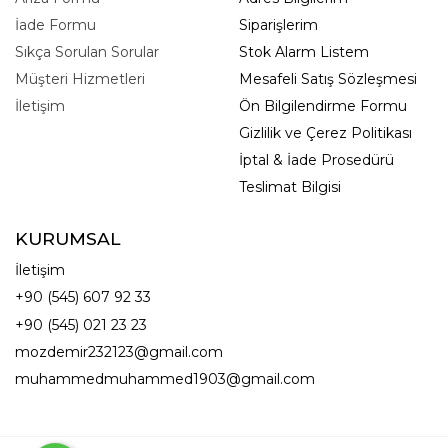
İade Formu
Siparişlerim
Sıkça Sorulan Sorular
Stok Alarm Listem
Müşteri Hizmetleri
Mesafeli Satış Sözleşmesi
İletişim
Ön Bilgilendirme Formu
Gizlilik ve Çerez Politikası
İptal & İade Prosedürü
Teslimat Bilgisi
KURUMSAL
İletişim
+90 (545) 607 92 33
+90 (545) 021 23 23
mozdemir232123@gmail.com
muhammedmuhammed1903@gmail.com