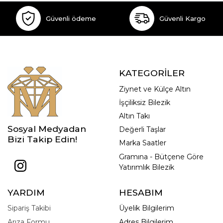
Güvenli ödeme
Güvenli Kargo
KATEGORİLER
Ziynet ve Külçe Altın
İşçiliksiz Bilezik
Altın Takı
Sosyal Medyadan
Değerli Taşlar
Bizi Takip Edin!
Marka Saatler
Gramına - Bütçene Göre
Yatırımlık Bilezik
YARDIM
HESABIM
Sipariş Takibi
Üyelik Bilgilerim
Arıza Formu
Adres Bilgilerim