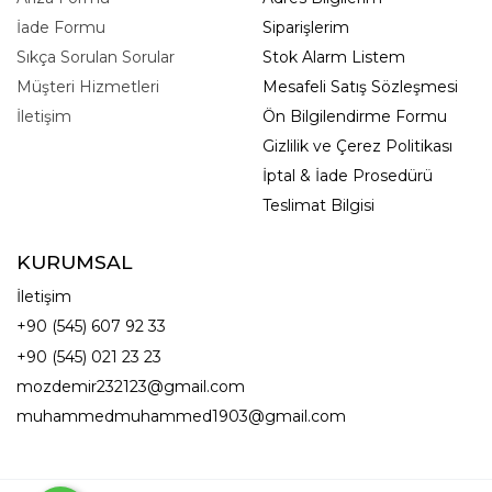
İade Formu
Siparişlerim
Sıkça Sorulan Sorular
Stok Alarm Listem
Müşteri Hizmetleri
Mesafeli Satış Sözleşmesi
İletişim
Ön Bilgilendirme Formu
Gizlilik ve Çerez Politikası
İptal & İade Prosedürü
Teslimat Bilgisi
KURUMSAL
İletişim
+90 (545) 607 92 33
+90 (545) 021 23 23
mozdemir232123@gmail.com
muhammedmuhammed1903@gmail.com