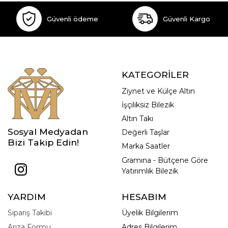
Güvenli ödeme
Güvenli Kargo
KATEGORİLER
Ziynet ve Külçe Altın
İşçiliksiz Bilezik
Altın Takı
Sosyal Medyadan
Değerli Taşlar
Bizi Takip Edin!
Marka Saatler
Gramına - Bütçene Göre
Yatırımlık Bilezik
YARDIM
HESABIM
Sipariş Takibi
Üyelik Bilgilerim
Arıza Formu
Adres Bilgilerim