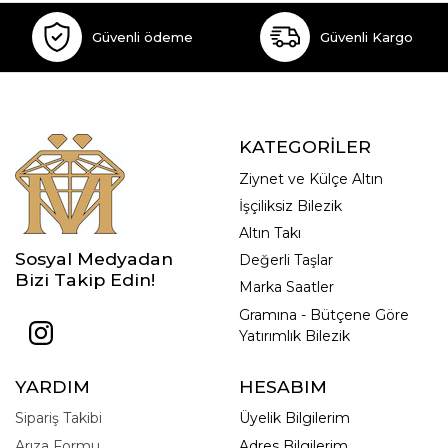
Güvenli ödeme
Güvenli Kargo
KATEGORİLER
Ziynet ve Külçe Altın
İşçiliksiz Bilezik
Altın Takı
Sosyal Medyadan
Değerli Taşlar
Bizi Takip Edin!
Marka Saatler
Gramına - Bütçene Göre
Yatırımlık Bilezik
YARDIM
HESABIM
Sipariş Takibi
Üyelik Bilgilerim
Arıza Formu
Adres Bilgilerim