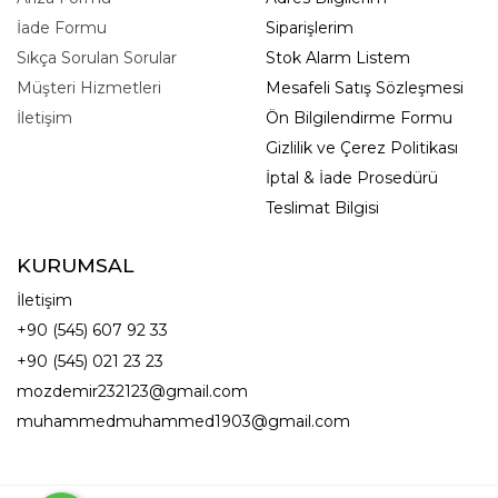
İade Formu
Siparişlerim
Sıkça Sorulan Sorular
Stok Alarm Listem
Müşteri Hizmetleri
Mesafeli Satış Sözleşmesi
İletişim
Ön Bilgilendirme Formu
Gizlilik ve Çerez Politikası
İptal & İade Prosedürü
Teslimat Bilgisi
KURUMSAL
İletişim
+90 (545) 607 92 33
+90 (545) 021 23 23
mozdemir232123@gmail.com
muhammedmuhammed1903@gmail.com