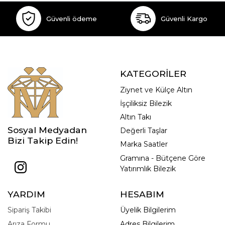
Güvenli ödeme
Güvenli Kargo
KATEGORİLER
Ziynet ve Külçe Altın
İşçiliksiz Bilezik
Altın Takı
Sosyal Medyadan
Değerli Taşlar
Bizi Takip Edin!
Marka Saatler
Gramına - Bütçene Göre
Yatırımlık Bilezik
YARDIM
HESABIM
Sipariş Takibi
Üyelik Bilgilerim
Arıza Formu
Adres Bilgilerim