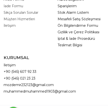
İade Formu
Siparişlerim
Sıkça Sorulan Sorular
Stok Alarm Listem
Müşteri Hizmetleri
Mesafeli Satış Sözleşmesi
İletişim
Ön Bilgilendirme Formu
Gizlilik ve Çerez Politikası
İptal & İade Prosedürü
Teslimat Bilgisi
KURUMSAL
İletişim
+90 (545) 607 92 33
+90 (545) 021 23 23
mozdemir232123@gmail.com
muhammedmuhammed1903@gmail.com