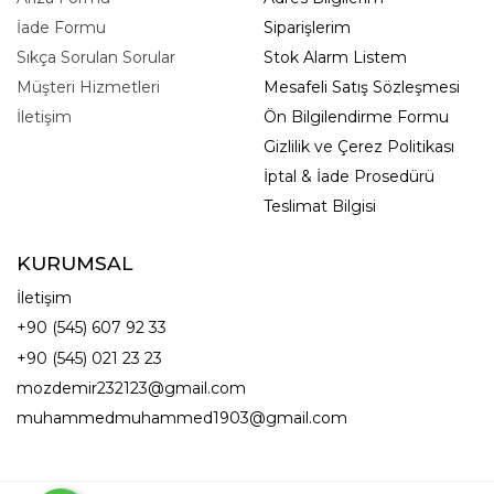
İade Formu
Siparişlerim
Sıkça Sorulan Sorular
Stok Alarm Listem
Müşteri Hizmetleri
Mesafeli Satış Sözleşmesi
İletişim
Ön Bilgilendirme Formu
Gizlilik ve Çerez Politikası
İptal & İade Prosedürü
Teslimat Bilgisi
KURUMSAL
İletişim
+90 (545) 607 92 33
+90 (545) 021 23 23
mozdemir232123@gmail.com
muhammedmuhammed1903@gmail.com