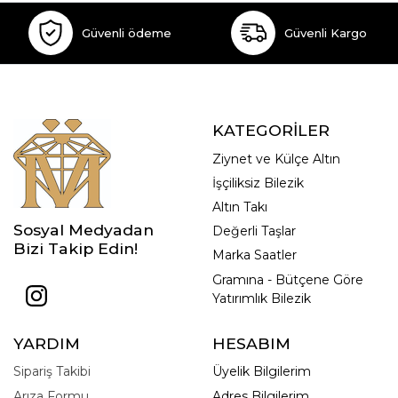
Güvenli ödeme
Güvenli Kargo
KATEGORİLER
Ziynet ve Külçe Altın
İşçiliksiz Bilezik
Altın Takı
Sosyal Medyadan
Değerli Taşlar
Bizi Takip Edin!
Marka Saatler
Gramına - Bütçene Göre
Yatırımlık Bilezik
YARDIM
HESABIM
Sipariş Takibi
Üyelik Bilgilerim
Arıza Formu
Adres Bilgilerim