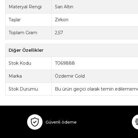
Materyal Rengi
Sarı Altın
Taşlar
Zirkon
Toplam Gram
2,57
Diğer Özellikler
Stok Kodu
T069888
Marka
Özdemir Gold
Stok Durumu
Bu ürün geçici olarak temin edilememe
Güvenli ödeme