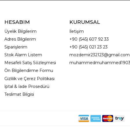
HESABIM
KURUMSAL
Üyelik Bilgilerim
İletişim
Adres Bilgilerim
+90 (545) 607 92 33
Siparişlerim
+90 (545) 021 23 23
Stok Alarm Listem
mozdemir232123@gmail.com
Mesafeli Satış Sözleşmesi
muhammedmuhammed1903
Ön Bilgilendirme Formu
Gizlilik ve Çerez Politikası
İptal & İade Prosedürü
Teslimat Bilgisi