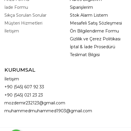
İade Formu
Siparişlerim
Sıkça Sorulan Sorular
Stok Alarm Listem
Müşteri Hizmetleri
Mesafeli Satış Sözleşmesi
İletişim
Ön Bilgilendirme Formu
Gizlilik ve Çerez Politikası
İptal & İade Prosedürü
Teslimat Bilgisi
KURUMSAL
İletişim
+90 (545) 607 92 33
+90 (545) 021 23 23
mozdemir232123@gmail.com
muhammedmuhammed1903@gmail.com