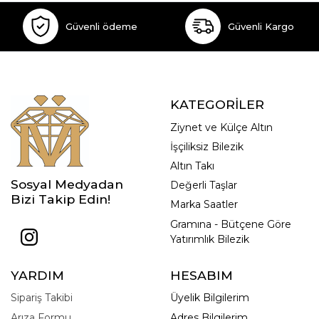
Güvenli ödeme
Güvenli Kargo
KATEGORİLER
Ziynet ve Külçe Altın
İşçiliksiz Bilezik
Altın Takı
Sosyal Medyadan
Değerli Taşlar
Bizi Takip Edin!
Marka Saatler
Gramına - Bütçene Göre
Yatırımlık Bilezik
YARDIM
HESABIM
Sipariş Takibi
Üyelik Bilgilerim
Arıza Formu
Adres Bilgilerim