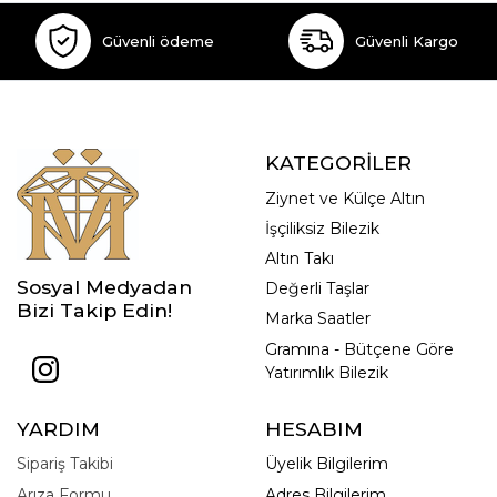
Güvenli ödeme
Güvenli Kargo
KATEGORİLER
Ziynet ve Külçe Altın
İşçiliksiz Bilezik
Altın Takı
Sosyal Medyadan
Değerli Taşlar
Bizi Takip Edin!
Marka Saatler
Gramına - Bütçene Göre
Yatırımlık Bilezik
YARDIM
HESABIM
Sipariş Takibi
Üyelik Bilgilerim
Arıza Formu
Adres Bilgilerim