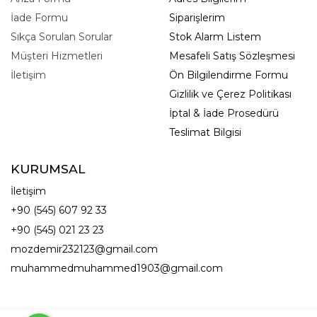
İade Formu
Siparişlerim
Sıkça Sorulan Sorular
Stok Alarm Listem
Müşteri Hizmetleri
Mesafeli Satış Sözleşmesi
İletişim
Ön Bilgilendirme Formu
Gizlilik ve Çerez Politikası
İptal & İade Prosedürü
Teslimat Bilgisi
KURUMSAL
İletişim
+90 (545) 607 92 33
+90 (545) 021 23 23
mozdemir232123@gmail.com
muhammedmuhammed1903@gmail.com