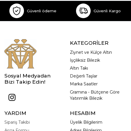
Güvenli ödeme
Güvenli Kargo
KATEGORİLER
Ziynet ve Külçe Altın
İşçiliksiz Bilezik
Altın Takı
Sosyal Medyadan
Değerli Taşlar
Bizi Takip Edin!
Marka Saatler
Gramına - Bütçene Göre
Yatırımlık Bilezik
YARDIM
HESABIM
Sipariş Takibi
Üyelik Bilgilerim
Arıza Formu
Adres Bilgilerim