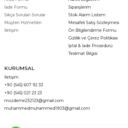
İade Formu
Siparişlerim
Sıkça Sorulan Sorular
Stok Alarm Listem
Müşteri Hizmetleri
Mesafeli Satış Sözleşmesi
İletişim
Ön Bilgilendirme Formu
Gizlilik ve Çerez Politikası
İptal & İade Prosedürü
Teslimat Bilgisi
KURUMSAL
İletişim
+90 (545) 607 92 33
+90 (545) 021 23 23
mozdemir232123@gmail.com
muhammedmuhammed1903@gmail.com