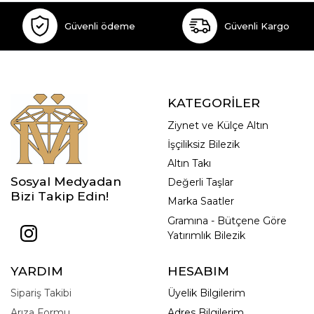
Güvenli ödeme
Güvenli Kargo
KATEGORİLER
Ziynet ve Külçe Altın
İşçiliksiz Bilezik
Altın Takı
Sosyal Medyadan
Değerli Taşlar
Bizi Takip Edin!
Marka Saatler
Gramına - Bütçene Göre
Yatırımlık Bilezik
YARDIM
HESABIM
Sipariş Takibi
Üyelik Bilgilerim
Arıza Formu
Adres Bilgilerim