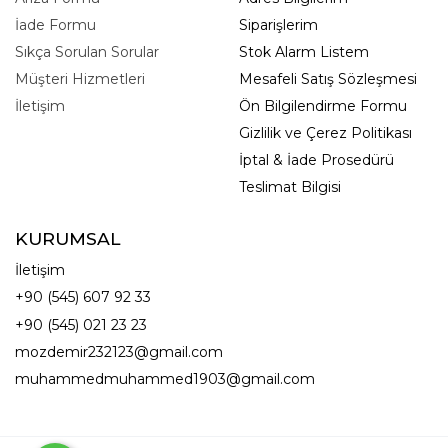
İade Formu
Siparişlerim
Sıkça Sorulan Sorular
Stok Alarm Listem
Müşteri Hizmetleri
Mesafeli Satış Sözleşmesi
İletişim
Ön Bilgilendirme Formu
Gizlilik ve Çerez Politikası
İptal & İade Prosedürü
Teslimat Bilgisi
KURUMSAL
İletişim
+90 (545) 607 92 33
+90 (545) 021 23 23
mozdemir232123@gmail.com
muhammedmuhammed1903@gmail.com