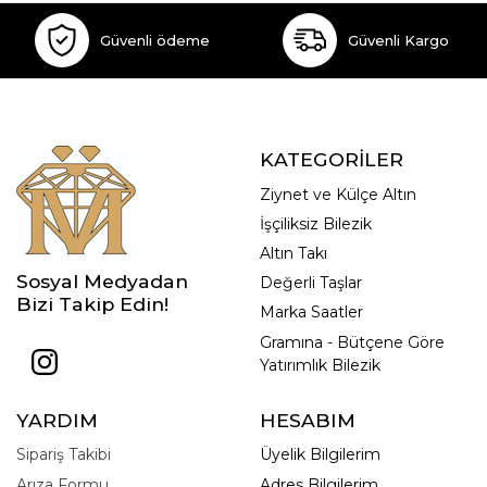
Güvenli ödeme
Güvenli Kargo
KATEGORİLER
Ziynet ve Külçe Altın
İşçiliksiz Bilezik
Altın Takı
Sosyal Medyadan
Değerli Taşlar
Bizi Takip Edin!
Marka Saatler
Gramına - Bütçene Göre
Yatırımlık Bilezik
YARDIM
HESABIM
Sipariş Takibi
Üyelik Bilgilerim
Arıza Formu
Adres Bilgilerim