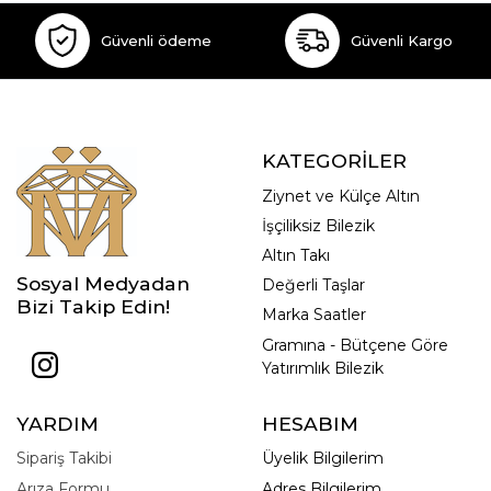
Güvenli ödeme
Güvenli Kargo
KATEGORİLER
Ziynet ve Külçe Altın
İşçiliksiz Bilezik
Altın Takı
Sosyal Medyadan
Değerli Taşlar
Bizi Takip Edin!
Marka Saatler
Gramına - Bütçene Göre
Yatırımlık Bilezik
YARDIM
HESABIM
Sipariş Takibi
Üyelik Bilgilerim
Arıza Formu
Adres Bilgilerim