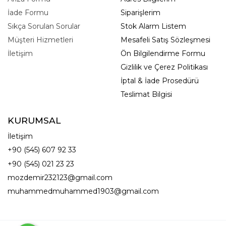
İade Formu
Siparişlerim
Sıkça Sorulan Sorular
Stok Alarm Listem
Müşteri Hizmetleri
Mesafeli Satış Sözleşmesi
İletişim
Ön Bilgilendirme Formu
Gizlilik ve Çerez Politikası
İptal & İade Prosedürü
Teslimat Bilgisi
KURUMSAL
İletişim
+90 (545) 607 92 33
+90 (545) 021 23 23
mozdemir232123@gmail.com
muhammedmuhammed1903@gmail.com