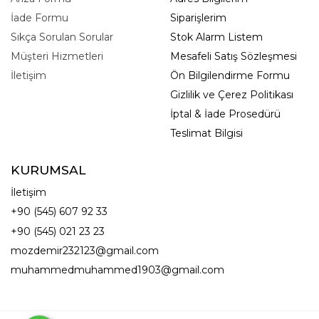
İade Formu
Siparişlerim
Sıkça Sorulan Sorular
Stok Alarm Listem
Müşteri Hizmetleri
Mesafeli Satış Sözleşmesi
İletişim
Ön Bilgilendirme Formu
Gizlilik ve Çerez Politikası
İptal & İade Prosedürü
Teslimat Bilgisi
KURUMSAL
İletişim
+90 (545) 607 92 33
+90 (545) 021 23 23
mozdemir232123@gmail.com
muhammedmuhammed1903@gmail.com