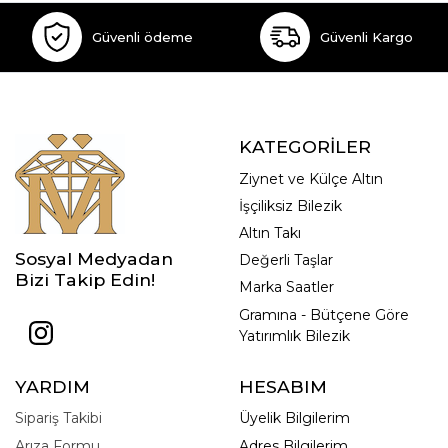
Güvenli ödeme
Güvenli Kargo
KATEGORİLER
Ziynet ve Külçe Altın
İşçiliksiz Bilezik
Altın Takı
Sosyal Medyadan
Değerli Taşlar
Bizi Takip Edin!
Marka Saatler
Gramına - Bütçene Göre
Yatırımlık Bilezik
YARDIM
HESABIM
Sipariş Takibi
Üyelik Bilgilerim
Arıza Formu
Adres Bilgilerim