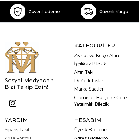
Güvenli ödeme
Güvenli Kargo
KATEGORİLER
Ziynet ve Külçe Altın
İşçiliksiz Bilezik
Altın Takı
Sosyal Medyadan
Değerli Taşlar
Bizi Takip Edin!
Marka Saatler
Gramına - Bütçene Göre
Yatırımlık Bilezik
YARDIM
HESABIM
Sipariş Takibi
Üyelik Bilgilerim
Arıza Formu
Adres Bilgilerim