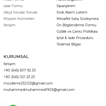
İade Formu
Siparişlerim
Sıkça Sorulan Sorular
Stok Alarm Listem
Müşteri Hizmetleri
Mesafeli Satış Sözleşmesi
İletişim
Ön Bilgilendirme Formu
Gizlilik ve Çerez Politikası
İptal & İade Prosedürü
Teslimat Bilgisi
KURUMSAL
İletişim
+90 (545) 607 92 33
+90 (545) 021 23 23
mozdemir232123@gmail.com
muhammedmuhammed1903@gmail.com