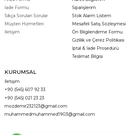
İade Formu
Siparişlerim
Sıkça Sorulan Sorular
Stok Alarm Listem
Müşteri Hizmetleri
Mesafeli Satış Sözleşmesi
İletişim
Ön Bilgilendirme Formu
Gizlilik ve Çerez Politikası
İptal & İade Prosedürü
Teslimat Bilgisi
KURUMSAL
İletişim
+90 (545) 607 92 33
+90 (545) 021 23 23
mozdemir232123@gmail.com
muhammedmuhammed1903@gmail.com