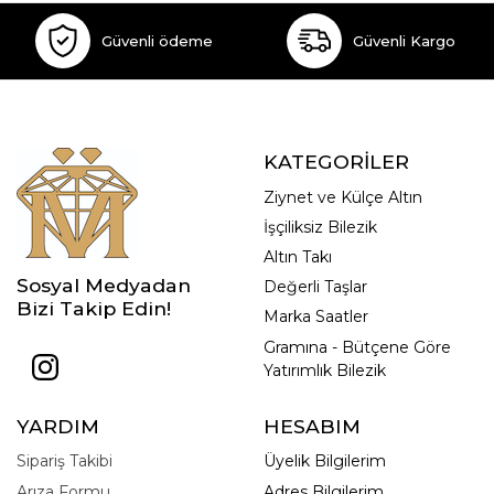
Güvenli ödeme
Güvenli Kargo
KATEGORİLER
Ziynet ve Külçe Altın
İşçiliksiz Bilezik
Altın Takı
Sosyal Medyadan
Değerli Taşlar
Bizi Takip Edin!
Marka Saatler
Gramına - Bütçene Göre
Yatırımlık Bilezik
YARDIM
HESABIM
Sipariş Takibi
Üyelik Bilgilerim
Arıza Formu
Adres Bilgilerim