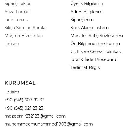
Sipariş Takibi
Üyelik Bilgilerim
Arıza Formu
Adres Bilgilerim
İade Formu
Siparişlerim
Sıkça Sorulan Sorular
Stok Alarm Listem
Müşteri Hizmetleri
Mesafeli Satış Sözleşmesi
İletişim
Ön Bilgilendirme Formu
Gizlilik ve Çerez Politikası
İptal & İade Prosedürü
Teslimat Bilgisi
KURUMSAL
İletişim
+90 (545) 607 92 33
+90 (545) 021 23 23
mozdemir232123@gmail.com
muhammedmuhammed1903@gmail.com