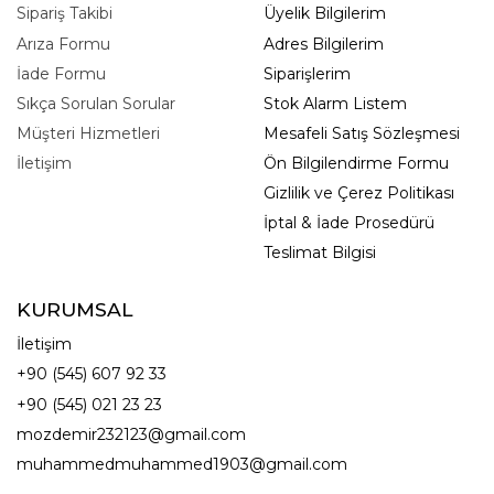
Sipariş Takibi
Üyelik Bilgilerim
Arıza Formu
Adres Bilgilerim
İade Formu
Siparişlerim
Sıkça Sorulan Sorular
Stok Alarm Listem
Müşteri Hizmetleri
Mesafeli Satış Sözleşmesi
İletişim
Ön Bilgilendirme Formu
Gizlilik ve Çerez Politikası
İptal & İade Prosedürü
Teslimat Bilgisi
KURUMSAL
İletişim
+90 (545) 607 92 33
+90 (545) 021 23 23
mozdemir232123@gmail.com
muhammedmuhammed1903@gmail.com