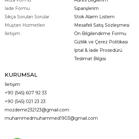
İade Formu
Siparişlerim
Sıkça Sorulan Sorular
Stok Alarm Listem
Müşteri Hizmetleri
Mesafeli Satış Sözleşmesi
İletişim
Ön Bilgilendirme Formu
Gizlilik ve Çerez Politikası
İptal & İade Prosedürü
Teslimat Bilgisi
KURUMSAL
İletişim
+90 (545) 607 92 33
+90 (545) 021 23 23
mozdemir232123@gmail.com
muhammedmuhammed1903@gmail.com