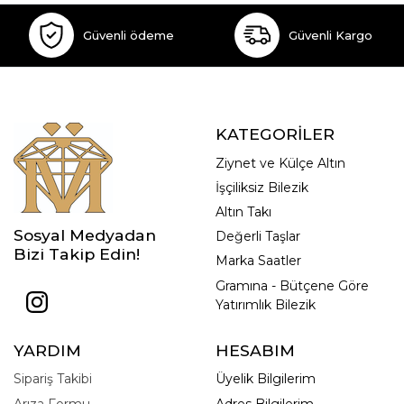
Güvenli ödeme
Güvenli Kargo
KATEGORİLER
Ziynet ve Külçe Altın
İşçiliksiz Bilezik
Altın Takı
Sosyal Medyadan
Değerli Taşlar
Bizi Takip Edin!
Marka Saatler
Gramına - Bütçene Göre
Yatırımlık Bilezik
YARDIM
HESABIM
Sipariş Takibi
Üyelik Bilgilerim
Arıza Formu
Adres Bilgilerim