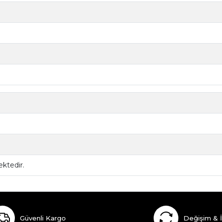
ktedir.
Güvenli Kargo
Değişim & 