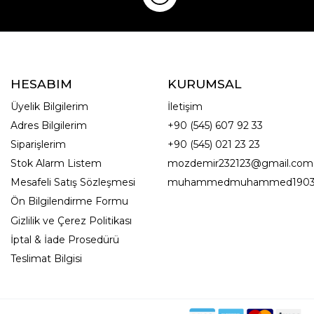
HESABIM
KURUMSAL
Üyelik Bilgilerim
İletişim
Adres Bilgilerim
+90 (545) 607 92 33
Siparişlerim
+90 (545) 021 23 23
Stok Alarm Listem
mozdemir232123@gmail.com
Mesafeli Satış Sözleşmesi
muhammedmuhammed1903
Ön Bilgilendirme Formu
Gizlilik ve Çerez Politikası
İptal & İade Prosedürü
Teslimat Bilgisi