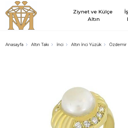
Ziynet ve Külçe 
İ
Altın
Anasayfa
Altın Takı
İnci
Altın İnci Yüzük
Özdemir 