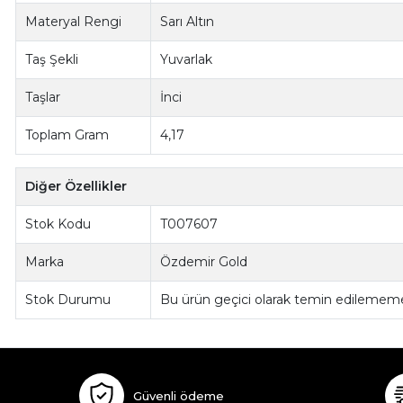
Materyal Rengi
Sarı Altın
Taş Şekli
Yuvarlak
Taşlar
İnci
Toplam Gram
4,17
Diğer Özellikler
Stok Kodu
T007607
Marka
Özdemir Gold
Stok Durumu
Bu ürün geçici olarak temin edilememe
Güvenli ödeme