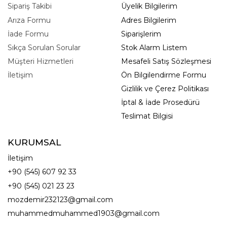
Sipariş Takibi
Üyelik Bilgilerim
Arıza Formu
Adres Bilgilerim
İade Formu
Siparişlerim
Sıkça Sorulan Sorular
Stok Alarm Listem
Müşteri Hizmetleri
Mesafeli Satış Sözleşmesi
İletişim
Ön Bilgilendirme Formu
Gizlilik ve Çerez Politikası
İptal & İade Prosedürü
Teslimat Bilgisi
KURUMSAL
İletişim
+90 (545) 607 92 33
+90 (545) 021 23 23
mozdemir232123@gmail.com
muhammedmuhammed1903@gmail.com