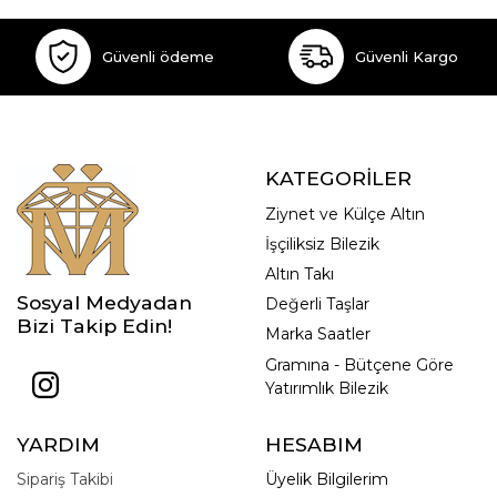
Güvenli ödeme
Güvenli Kargo
KATEGORİLER
Ziynet ve Külçe Altın
İşçiliksiz Bilezik
Altın Takı
Sosyal Medyadan
Değerli Taşlar
Bizi Takip Edin!
Marka Saatler
Gramına - Bütçene Göre
Yatırımlık Bilezik
YARDIM
HESABIM
Sipariş Takibi
Üyelik Bilgilerim