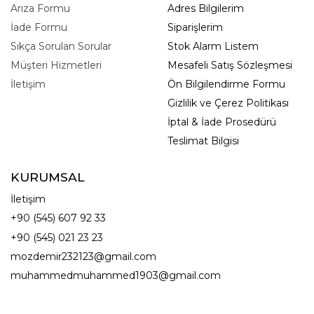
Arıza Formu
Adres Bilgilerim
İade Formu
Siparişlerim
Sıkça Sorulan Sorular
Stok Alarm Listem
Müşteri Hizmetleri
Mesafeli Satış Sözleşmesi
İletişim
Ön Bilgilendirme Formu
Gizlilik ve Çerez Politikası
İptal & İade Prosedürü
Teslimat Bilgisi
KURUMSAL
İletişim
+90 (545) 607 92 33
+90 (545) 021 23 23
mozdemir232123@gmail.com
muhammedmuhammed1903@gmail.com