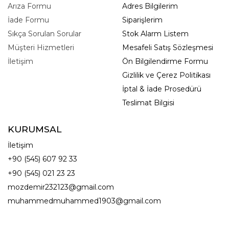
Arıza Formu
Adres Bilgilerim
İade Formu
Siparişlerim
Sıkça Sorulan Sorular
Stok Alarm Listem
Müşteri Hizmetleri
Mesafeli Satış Sözleşmesi
İletişim
Ön Bilgilendirme Formu
Gizlilik ve Çerez Politikası
İptal & İade Prosedürü
Teslimat Bilgisi
KURUMSAL
İletişim
+90 (545) 607 92 33
+90 (545) 021 23 23
mozdemir232123@gmail.com
muhammedmuhammed1903@gmail.com