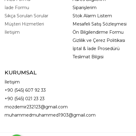
İade Formu
Siparişlerim
Sıkça Sorulan Sorular
Stok Alarm Listem
Müşteri Hizmetleri
Mesafeli Satış Sözleşmesi
İletişim
Ön Bilgilendirme Formu
Gizlilik ve Çerez Politikası
İptal & İade Prosedürü
Teslimat Bilgisi
KURUMSAL
İletişim
+90 (545) 607 92 33
+90 (545) 021 23 23
mozdemir232123@gmail.com
muhammedmuhammed1903@gmail.com