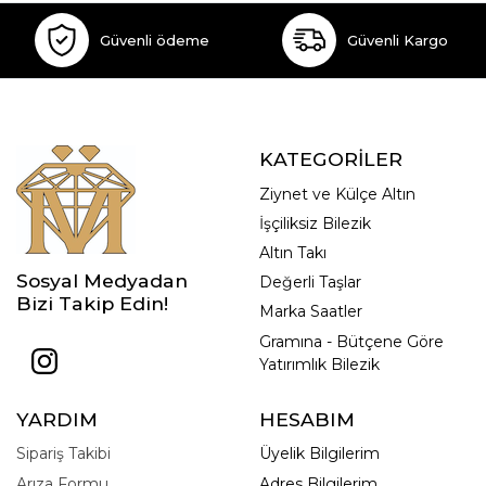
Güvenli ödeme
Güvenli Kargo
KATEGORİLER
Ziynet ve Külçe Altın
İşçiliksiz Bilezik
Altın Takı
Sosyal Medyadan
Değerli Taşlar
Bizi Takip Edin!
Marka Saatler
Gramına - Bütçene Göre
Yatırımlık Bilezik
YARDIM
HESABIM
Sipariş Takibi
Üyelik Bilgilerim
Arıza Formu
Adres Bilgilerim