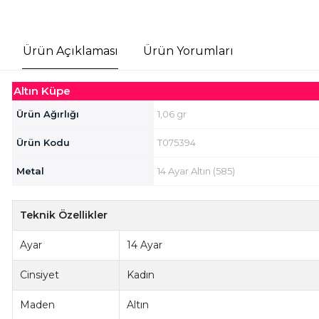
Ürün Açıklaması
Ürün Yorumları
Altın Küpe
Ürün Ağırlığı
1,06 gr
Ürün Kodu
T075394
Metal
14 Ayar Altın (585)
Teknik Özellikler
Ayar
14 Ayar
Cinsiyet
Kadın
Maden
Altın