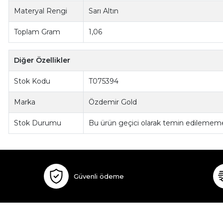
Materyal Rengi
Sarı Altın
Toplam Gram
1,06
Diğer Özellikler
Stok Kodu
T075394
Marka
Özdemir Gold
Stok Durumu
Bu ürün geçici olarak temin edilememe
Güvenli ödeme