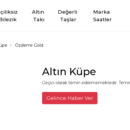
şçiliksiz 
Altın 
Değerli 
Marka 
Bilezik
Takı
Taşlar
Saatler
Küpe
Özdemir Gold
Altın Küpe
Geçici olarak temin edilememektedir. Temin
Gelince Haber Ver