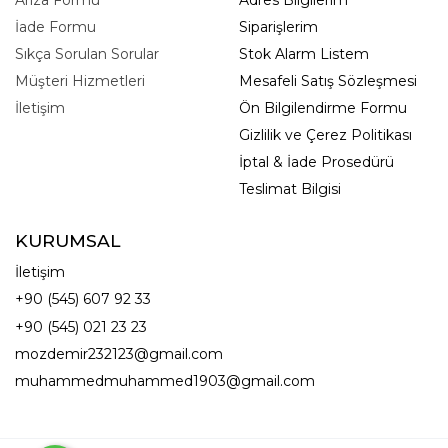
İade Formu
Siparişlerim
Sıkça Sorulan Sorular
Stok Alarm Listem
Müşteri Hizmetleri
Mesafeli Satış Sözleşmesi
İletişim
Ön Bilgilendirme Formu
Gizlilik ve Çerez Politikası
İptal & İade Prosedürü
Teslimat Bilgisi
KURUMSAL
İletişim
+90 (545) 607 92 33
+90 (545) 021 23 23
mozdemir232123@gmail.com
muhammedmuhammed1903@gmail.com