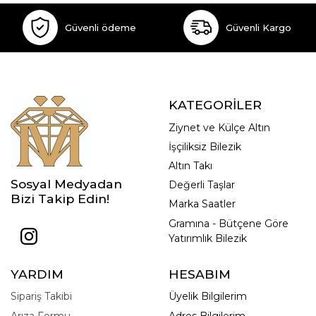
Güvenli ödeme
Güvenli Kargo
KATEGORİLER
Ziynet ve Külçe Altın
İşçiliksiz Bilezik
Altın Takı
Sosyal Medyadan
Değerli Taşlar
Bizi Takip Edin!
Marka Saatler
Gramına - Bütçene Göre
Yatırımlık Bilezik
YARDIM
HESABIM
Sipariş Takibi
Üyelik Bilgilerim
Arıza Formu
Adres Bilgilerim